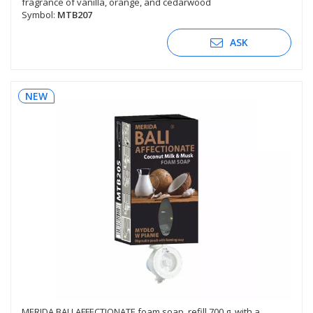
fragrance of vanilla, orange, and cedarwood
Symbol:
MTB207
ASK
NEW
MERIDA BALI AFFECTIONATE foam soap, refill 700 g, with a