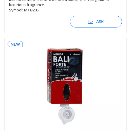
luxurious fragrance
Symbol:
MTB205
ASK
NEW