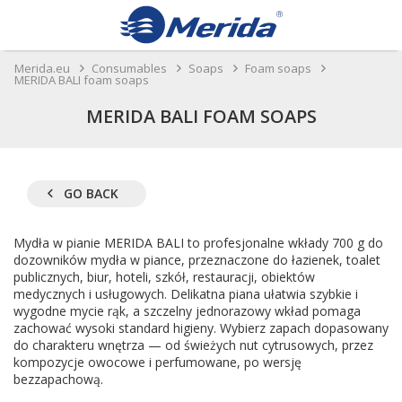
Merida.eu
Consumables
Soaps
Foam soaps
MERIDA BALI foam soaps
MERIDA BALI FOAM SOAPS
GO BACK
Mydła w pianie MERIDA BALI to profesjonalne wkłady 700 g do
dozowników mydła w piance, przeznaczone do łazienek, toalet
publicznych, biur, hoteli, szkół, restauracji, obiektów
medycznych i usługowych. Delikatna piana ułatwia szybkie i
wygodne mycie rąk, a szczelny jednorazowy wkład pomaga
zachować wysoki standard higieny. Wybierz zapach dopasowany
do charakteru wnętrza — od świeżych nut cytrusowych, przez
kompozycje owocowe i perfumowane, po wersję
bezzapachową.